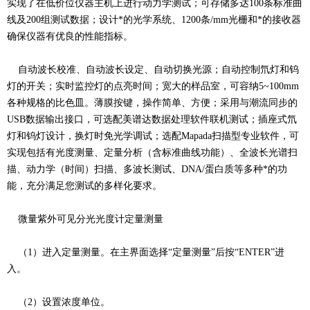
实现了在低价位仪器主机上进行动力学测试；可存储多达100条标准曲
线及200组测试数据；设计*的光学系统、1200条/mm光栅和*的接收器
确保仪器有优良的性能指标。
自动波长校准、自动波长设定、自动切换光源；自动控制氘灯和钨
灯的开关；实时监控灯的点亮时间；宽大的样品室，可容纳5~100mm
各种规格的比色皿。薄膜按键，操作简单、方便；采用与潮流同步的
USB数据输出接口，可选配美谱达数据处理软件联机测试；插座式氘
灯和钨灯设计，换灯时免光学调试；选配Mapada扫描型专业软件，可
实现包括有光度测量、定量分析（含标准曲线功能）、全波长光谱扫
描、动力学（时间）扫描、多波长测试、DNA/蛋白质等多种*的功
能，充分满足您测试的多样化要求。
微量紫外可见分光光度计定量测量
（1）进入定量测量。在主界面选择“定量测量”后按“ENTER”进
入。
（2）设置浓度单位。