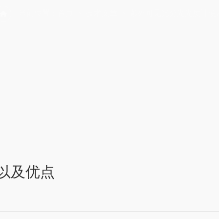
当前位置：
首页
技术文章
紫外可见光分光光度计使
以及优点