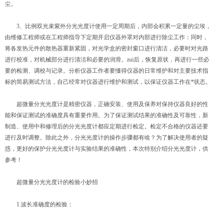
尘。
3、比例双光束紫外分光光度计使用一定周期后，内部会积累一定量的尘埃，
由维修工程师或在工程师指导下定期开启仪器外罩对内部进行除尘工作：同时，
将各发热元件的散热器重新紧固，对光学盒的密封窗口进行清洁，必要时对光路
进行校准，对机械部分进行清洁和必要的润滑。zui后，恢复原状，再进行一些必
要的检测、调校与记录。分析仪器工作者要懂得仪器的日常维护和对主要技术指
标的简易测试方法，自己经常对仪器进行维护和测试，以保证仪器工作在*状态。
超微量分光光度计是精密仪器，正确安装、使用及保养对保持仪器良好的性
能和保证测试的准确度具有重要作用。为了保证测试结果的准确性及可靠性，新
制造、使用中和修理后的分光光度计都应定期进行检定。检定不合格的仪器还要
进行及时调整。除此之外，分光光度计的操作步骤都有啥？为了解决使用者的疑
惑，更好的保护分光光度计与实验结果的准确性，本次特别介绍分光光度计，供
参考！
超微量分光光度计的检验小妙招
1.波长准确度的检验：