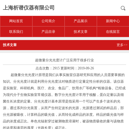
上海析谱仪器有限公司
网站首页
公司简介
产品展示
新闻中心
联系我们
产品目录
技术文章
在线留言
技术文章
更多>>
超微量分光光度计广泛应用于很多行业
点击次数：2915 更新时间：2019-09-26
超微量分光光度计原理是我们从事实验室仪器研究和应用的人员需要掌握的
知识。分光光度计就是利用分光光度法对物质进行定量定性分析的仪器。该仪器
是实验室、科研机构、医疗、农业、食品厂、饮用水厂等机构*检验设备。已经成
为现代分子生物实验室常规仪器。数字分光光度计常用于核酸，蛋白定量以及细
菌生长浓度的定量。分光光度计基本原理是指采用一个可以产生多个波长的光
源，通过系列分光装置，从而产生特定波长的光源，光源透过测试的样品后，部
分光源被吸收，计算样品的吸光值，从而转化成样品的浓度。样品的吸光值与样
品的浓度成正比。单色光辐射穿过被测物质溶液时，被该物质吸收的量与该物质
的浓度和液层的厚度（光路长度）成正比。