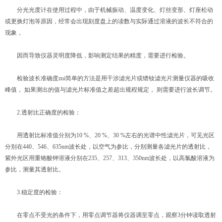
分光光度计在使用过程中，由于机械振动、温度变化、灯丝变形、灯座松动
或更换灯泡等原因，经常会出现刻度盘上的读数与实际通过溶液的波长不符合的
现象，
因而导致仪器灵明度降低，影响测定结果的精度，需要进行检验。
检验波长准确度zui简单的方法是用干涉滤光片或镨钕滤光片测量仪器的吸收
峰值， 如果测出的值与滤光片标准值之差超出规程规定， 则需要进行波长调节。
2.透射比正确度的检验：
用透射比标准值分别为10 %、20 %、30 %左右的光谱中性滤光片，可见光区
分别在440、546、635nm波长处，以空气为参比，分别测量各滤光片的透射比，
紫外光区用重铬酸钾溶液分别在235、257、313、350nm波长处，以高氯酸溶液为
参比，测量其透射比。
3.稳定度的检验：
在零点不受光的条件下，用零点调节器将仪器调至零点，观察3分钟读取透射