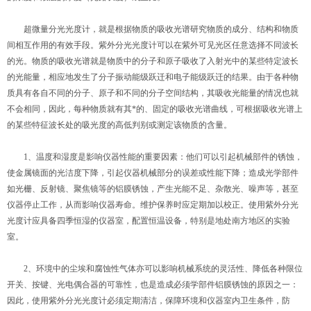
超微量分光光度计，就是根据物质的吸收光谱研究物质的成分、结构和物质
间相互作用的有效手段。紫外分光光度计可以在紫外可见光区任意选择不同波长
的光。物质的吸收光谱就是物质中的分子和原子吸收了入射光中的某些特定波长
的光能量，相应地发生了分子振动能级跃迁和电子能级跃迁的结果。由于各种物
质具有各自不同的分子、原子和不同的分子空间结构，其吸收光能量的情况也就
不会相同，因此，每种物质就有其*的、固定的吸收光谱曲线，可根据吸收光谱上
的某些特征波长处的吸光度的高低判别或测定该物质的含量。
1、温度和湿度是影响仪器性能的重要因素：他们可以引起机械部件的锈蚀，
使金属镜面的光洁度下降，引起仪器机械部分的误差或性能下降；造成光学部件
如光栅、反射镜、聚焦镜等的铝膜锈蚀，产生光能不足、杂散光、噪声等，甚至
仪器停止工作，从而影响仪器寿命。维护保养时应定期加以校正。使用紫外分光
光度计应具备四季恒湿的仪器室，配置恒温设备，特别是地处南方地区的实验
室。
2、环境中的尘埃和腐蚀性气体亦可以影响机械系统的灵活性、降低各种限位
开关、按键、光电偶合器的可靠性，也是造成必须学部件铝膜锈蚀的原因之一：
因此，使用紫外分光光度计必须定期清洁，保障环境和仪器室内卫生条件，防