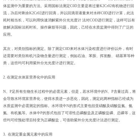
体监测中为重要的方法。采用国标法测定C0D主要是将过量K2Cr02有机物进行回
流，2h后对剩余K2Cr02进行回滴，并以回滴溶液量来对水样C0D进行计算，此法
耗时相当长，可以利用快速消解紫外分光光度计 法对COD进行测定，这样可以有
效解决国标法耗时长、操作麻烦等问题，因此，己经在水质监测中得到了广泛的
应用。
其次，对类别指标的测定。除了测定C0D来对水体污染程度进行评价以外，有时
还需要对类别有机污染物含量进行测定，例如石油、苯胺、挥发酚、 硝基苯等种
类，这些均可利用紫外分光光度计进行测定。
2. 在测定水体富营养化中的应用
N、P足所有生物生长过程中的必需元素，但是，若水环境中的N、P含量过高，将
会导致水环境富营养化，使得水质进一步恶化，因此，测定此两种指标己经成为
水质监测中必需测定的指标。水环境中N的形式主要包括亚硝酸及硝酸盐氮、氨
氮、有机氮等。水体中P的形式包括了可溶性总磷酸盐及正磷酸盐磷、总磷等，这
些均可经预处理后转变为正磷酸盐，可借助紫外分光光度计法进行测定。
3. 在测定重金属元素中的应用