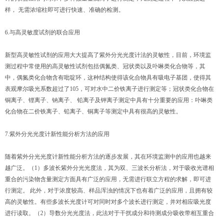
样， 无需浓缩柱即可进行快速、准确的检测。
6.与高灵敏度试剂的联合应用
新型高灵敏性试剂的应用大大提高了紫外分光光度计法的灵敏性，目前，环境监
测过程中常使用的高灵敏性试剂包括偶氮类、冠状类以及卟啉类化合物等，其
中，偶氮类化合物含有吡啶环，这种结构使得该化合物具有吸电子基团，使得其
表观摩尔吸光系数超过了105，可对水中二价铁离子进行测定等；冠状类化合物在
铜离子、锂离子、钠离子、 铅离子及钾离子测定中具有十分重要的应用：卟啉类
化合物在二价铁离子、铅离子、铜离子等测定中具有很高的灵敏性。
7.紫外分光光度计新性能分析方法的应用
随着紫外分光光度计新性能分析方法的逐步发展，其在环境监测中的应用也越来
越广泛。（1）多波长紫外分光光度法，其为双、三波长分析法，对于吸收光谱相
重合的污染物含量测定方面具有广泛的应用，无需进行联立方程的求解，即可进
行测定。 此外，对于浓度较高、样品浑浊的情况下也有着广泛的应用，且拥有较
高的灵敏性。有些多波长光度计可对同时对多个波长进行测定，并对相应吸光度
进行读取。（2）导数分光光度法，此法对于干扰成分和待测成分吸收带相互重合