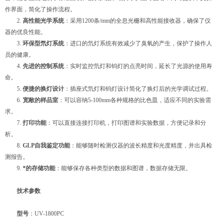
作界面，简化了操作流程。
2.
高性能光学系统
：采用1200条/mm的全息光栅和高性能接收器，确保了仪
器的优良性能。
3.
环保型氘灯系统
：进口的氘灯系统有效减少了臭氧的产生，保护了操作人
员的健康。
4.
先进的控制系统
：实时监控氘灯和钨灯的点亮时间，延长了光源的使用寿
命。
5.
便捷的换灯设计
：插座式氘灯和钨灯设计简化了换灯后的光学调试过程。
6.
宽敞的样品室
：可以容纳5-100mm各种规格的比色皿，适应不同的实验需
求。
7.
打印功能
：可以直接连接打印机，打印图谱和实验数据，方便记录和分
析。
8.
GLP自我鉴定功能
：能够随时检测仪器的波长精度和光度精度，并出具检
测报告。
9.
*的存储功能
：能够保存各种类型的数据和图谱，数据存储无限。
技术参数
型号
：UV-1800PC