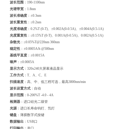
波长范围
：190-1100nm
光谱带宽
：1.8nm
波长准确度
：±0.3nm
波长重复性
：≤0.2nm
光度准确度
：0.2%T (0-T)、±0.002A(0-0.5A)、±0.004A(0.5-1A)
光度重复性
：≤0.15%T (0-T)、0.001A(0-0.5A)、0.002A(0.5-1A)
杂散光
：≤0.05%T@220nm 360nm
稳定性
：±0.0005A/h @500nm
基线平直度
：±0.0015A
噪声
：±0.0005A
显示方式
：320x240大屏幕液晶显示
工作方式
：T、A、C、E
扫描速度
：高、中、低三档可选，最高3800nm/min
波长设置方式
：自动
显示范围
：0-200%T -4.0 - 4A
检测器
：进口硅光二级管
光源
：进口长寿命钨灯、氘灯
键盘
：薄膜数字式按键
数据输出
：USB口
打印输出
：并口