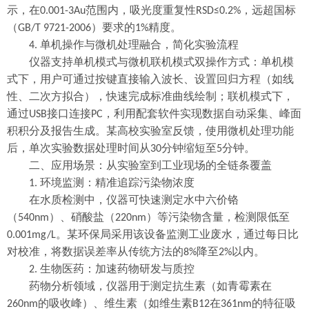
示，在
范围内，吸光度重复性
，远超国标
0.001-3Au
RSD≤0.2%
（
）要求的
精度。
GB/T 9721-2006
1%
单机操作与微机处理融合，简化实验流程
4.
仪器支持单机模式与微机联机模式双操作方式：单机模
式下，用户可通过按键直接输入波长、设置回归方程（如线
性、二次方拟合），快速完成标准曲线绘制；联机模式下，
通过
接口连接
，利用配套软件实现数据自动采集、峰面
USB
PC
积积分及报告生成。某高校实验室反馈，使用微机处理功能
后，单次实验数据处理时间从
分钟缩短至
分钟。
30
5
二、应用场景：从实验室到工业现场的全链条覆盖
环境监测：精准追踪污染物浓度
1.
在水质检测中，仪器可快速测定水中六价铬
（
）、硝酸盐（
）等污染物含量，检测限低至
540nm
220nm
。某环保局采用该设备监测工业废水，通过每日比
0.001mg/L
对校准，将数据误差率从传统方法的
降至
以内。
8%
2%
生物医药：加速药物研发与质控
2.
药物分析领域，仪器用于测定抗生素（如青霉素在
的吸收峰）、维生素（如维生素
在
的特征吸
260nm
B12
361nm