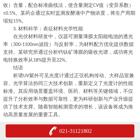
收）含量，配合标准曲线法，使含量测定
值（变异系数）
CV
。某药企通过实时监测发酵液中产物浓度，将生产周期
≤0.5%
缩短
。
15%
材料科学：表征材料光学性能
3.
在光伏材料研发中，仪器可测量薄膜太阳能电池的透光
率（
波段）与反射率，为材料配方优化提供数据
300-1100nm
支持。某研究所通过分析钙钛矿薄膜的吸收光谱，成功将光
电转换效率从
提升至
。
18%
22%
结语
析谱
紫外可见光度计通过正弦机构传动、大样品室兼
UV
容、光学算法协同三大技术创新，重新定义了光度计的性能
标准。其应用场景覆盖环境、医药、材料等关键领域，不仅
提升了分析效率与数据可靠性，更为科研创新与产业升级提
供了技术支撑。随着智能检测需求的增长，该设备将成为推
动高质量发展的重要工具。
021-31121802