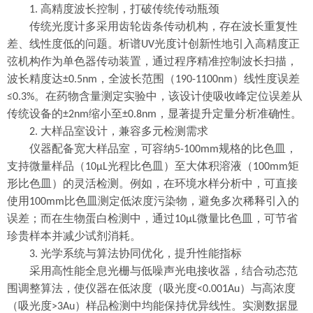
高精度波长控制，打破传统传动瓶颈
1.
传统光度计多采用齿轮齿条传动机构，存在波长重复性
差、线性度低的问题。析谱
光度计创新性地引入高精度正
UV
弦机构作为单色器传动装置，通过程序精准控制波长扫描，
波长精度达
，全波长范围（
）线性度误差
±0.5nm
190-1100nm
。在药物含量测定实验中，该设计使吸收峰定位误差从
≤0.3%
传统设备的
缩小至
，显著提升定量分析准确性。
±2nm
±0.8nm
大样品室设计，兼容多元检测需求
2.
仪器配备宽大样品室，可容纳
规格的比色皿，
5-100mm
支持微量样品（
光程比色皿）至大体积溶液（
矩
10μL
100mm
形比色皿）的灵活检测。例如，在环境水样分析中，可直接
使用
比色皿测定低浓度污染物，避免多次稀释引入的
100mm
误差；而在生物蛋白检测中，通过
微量比色皿，可节省
10μL
珍贵样本并减少试剂消耗。
光学系统与算法协同优化，提升性能指标
3.
采用高性能全息光栅与低噪声光电接收器，结合动态范
围调整算法，使仪器在低浓度（吸光度
）与高浓度
<0.001Au
（吸光度
）样品检测中均能保持优异线性。实测数据显
>3Au