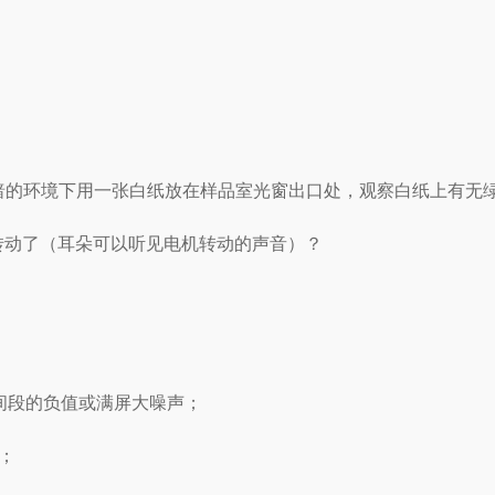
黑暗的环境下用一张白纸放在样品室光窗出口处，观察白纸上有无
转动了（耳朵可以听见电机转动的声音）？
间段的负值或满屏大噪声；
；