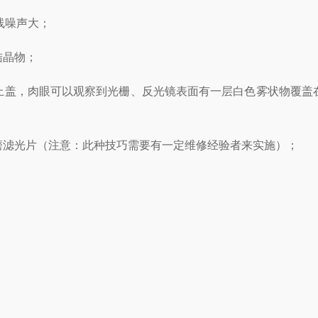
线噪声大；
结晶物；
上盖，肉眼可以观察到光栅、反光镜表面有一层白色雾状物覆盖
磨滤光片（注意：此种技巧需要有一定维修经验者来实施）；
；