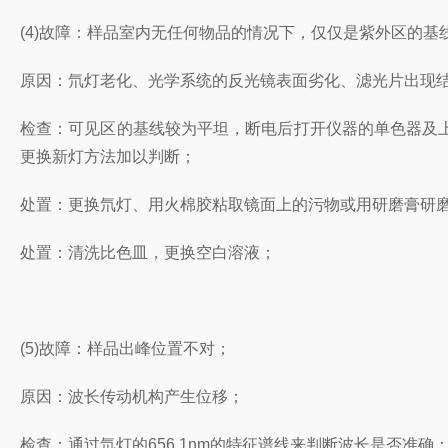
(4)故障：样品室内无任何物品的情况下，仅仅是紫外区的基
原因：氘灯老化、光学系统的反光镜表面劣化、滤光片出现
检查：可见区的基线较为平坦，断电后打开仪器的单色器及
更换新灯方法加以判断；
处置：更换氘灯、用火棉胶粘取镜面上的污物或用研磨膏研
处置：清洗比色皿，更换空白溶液；
(5)故障：样品出峰位置不对；
原因：波长传动机构产生位移；
检查：通过氘灯的656.1nm的特征谱线来判断波长是否准确