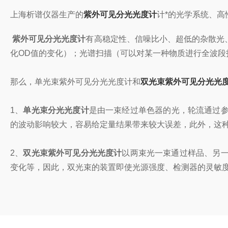
上海析谱仪器生产的
紫外
可见分光光度计
计*的光学系统、
紫外可见分光光度计
有高稳定性、信噪比小、超低的杂散光
化
OD
值的变化）；光谱扫描（可以对某一种物质进行全波段
那么，单光束紫外可见分光光度计和
双光束紫外可见分光光
1
、
单光束分光光度计
是由一束经过单色器的光，轮流通过
的波动影响较大，容易给定量结果带来较大误差，此外，这
2
、
双光束紫外可见分光光度计
以两束光一束通过样品、另
变化等，因此，双光束的装置即使光源强度、检测器的灵敏