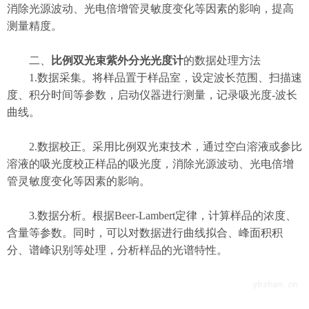
消除光源波动、光电倍增管灵敏度变化等因素的影响，提高
测量精度。
二、
比例双光束紫外分光光度计
的数据处理方法
1.数据采集。将样品置于样品室，设定波长范围、扫描速
度、积分时间等参数，启动仪器进行测量，记录吸光度-波长
曲线。
2.数据校正。采用比例双光束技术，通过空白溶液或参比
溶液的吸光度校正样品的吸光度，消除光源波动、光电倍增
管灵敏度变化等因素的影响。
3.数据分析。根据Beer-Lambert定律，计算样品的浓度、
含量等参数。同时，可以对数据进行曲线拟合、峰面积积
分、谱峰识别等处理，分析样品的光谱特性。