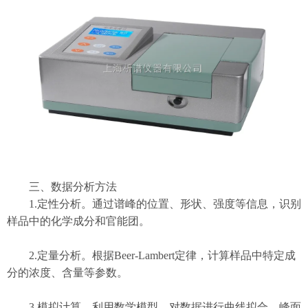
三、数据分析方法
1.定性分析。通过谱峰的位置、形状、强度等信息，识别
样品中的化学成分和官能团。
2.定量分析。根据Beer-Lambert定律，计算样品中特定成
分的浓度、含量等参数。
3.模拟计算。利用数学模型，对数据进行曲线拟合、峰面