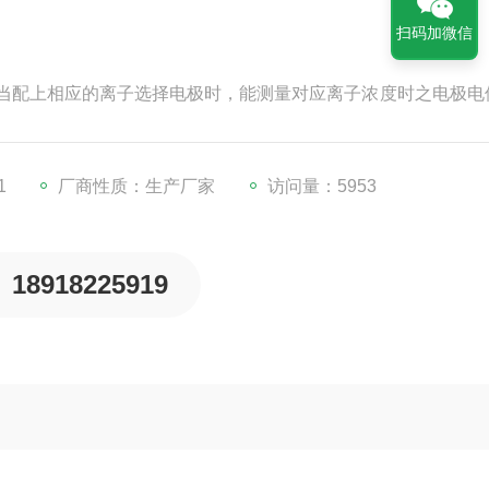
扫码加微信
当配上相应的离子选择电极时，能测量对应离子浓度时之电极电
输出接口。配上记录仪后，可用于记录分析溶液的动态和电位
和教学等许多学科和领域。
1
厂商性质：生产厂家
访问量：5953
18918225919