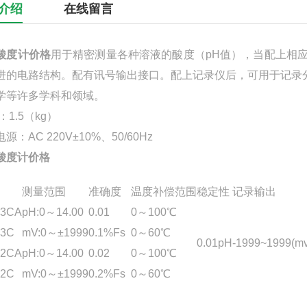
介绍
在线留言
酸度计价格
用于精密测量各种溶液的酸度（pH值），当配上相
进的电路结构。配有讯号输出接口。配上记录仪后，可用于记录
学等许多学科和领域。
：1.5（kg）
源：AC 220V±10%、50/60Hz
酸度计价格
测量范围
准确度
温度补偿范围
稳定性
记录输出
-3CA
pH:0～14.00
0.01
0～100℃
-3C
mV:0～±1999
0.1%Fs
0～60℃
0.01pH
-1999~1999(mv
-2CA
pH:0～14.00
0.02
0～100℃
-2C
mV:0～±1999
0.2%Fs
0～60℃