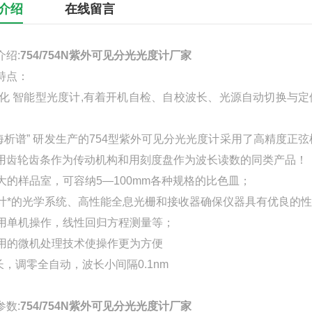
介绍
在线留言
介绍:
754/754N紫外可见分光光度计厂家
特点：
化 智能型光度计,有着开机自检、自校波长、光源自动切换与定
。
上海析谱” 研发生产的754型紫外可见分光光度计采用了高精度
用齿轮齿条作为传动机构和用刻度盘作为波长读数的同类产品！
 宽大的样品室，可容纳5—100mm各种规格的比色皿；
 设计*的光学系统、高性能全息光栅和接收器确保仪器具有优良的
 采用单机操作，线性回归方程测量等；
 应用的微机处理技术使操作更为方便
波长，调零全自动，波长小间隔0.1nm
参数:
754/754N紫外可见分光光度计厂家