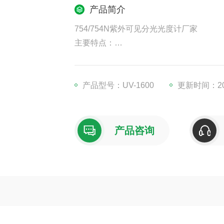
产品简介
754/754N紫外可见分光光度计厂家
主要特点：
现代化 智能型光度计,有着开机自检、自
度测试，回归方程全都可以实现。
“ 上海析谱" 研发生产的754型紫外可
产品型号：UV-1600
更新时间：202
度和全波长的线性度明显优于使用齿轮齿
产品咨询