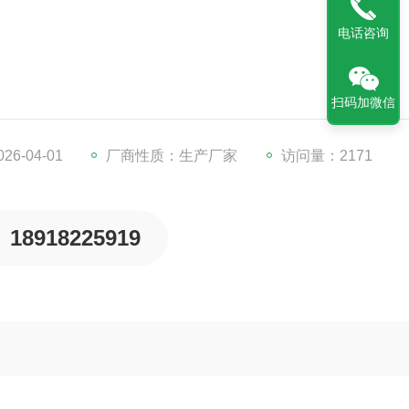
电话咨询
扫码加微信
校波长、光源自动切换与定位、调零调100及波长改变都是全自
见分光光度计采用了高精度正弦机构作为单色传动装置，程序控制，
6-04-01
厂商性质：生产厂家
访问量：2171
条作为传动机构和用刻度盘作为波长读数的同类产品！
18918225919