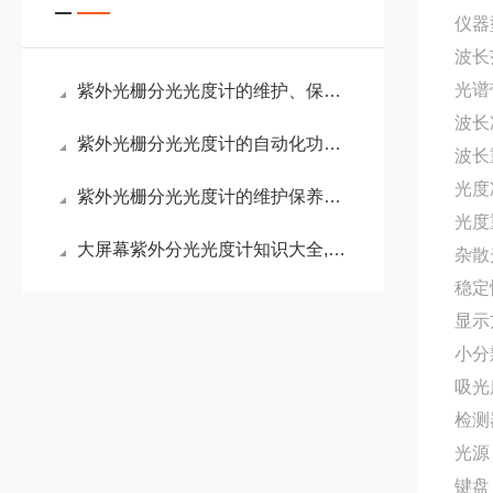
仪器型
波长范
光谱带
紫外光栅分光光度计的维护、保养和故障排除方法
波长
紫外光栅分光光度计的自动化功能及远程控制能力
波长重
光度准
紫外光栅分光光度计的维护保养方法
光度
大屏幕紫外分光光度计知识大全,老手早已珍藏,我也是今天刚知道
杂散光
稳定性
显示
小分辨
吸光度
检测
光源
键盘