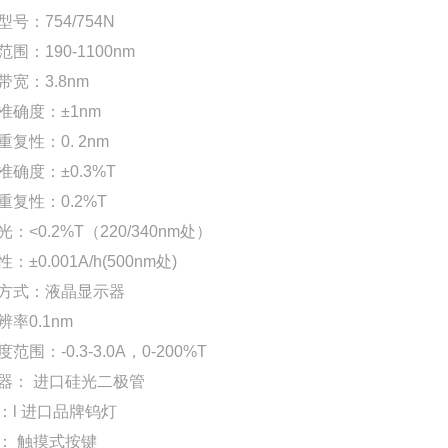
号：754/754N
围：190-1100nm
宽：3.8nm
准确度：±1nm
复性：0. 2nm
确度：±0.3%T
重复性：0.2%T
：<0.2%T（220/340nm处）
：±0.001A/h(500nm处)
方式：液晶显示器
率0.1nm
范围：-0.3-3.0A，0-200%T
器： 进口硅光二极管
：l 进口品牌钨灯
： 触摸式按键