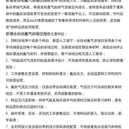
析谱全自动氮气浓缩仪报价
采用*的浓缩方式，大幅提高浓缩速率。同时设
备自带抽气风机，将蒸发的废气由排气管路定向排出，使得原本必须置于通风
厨中的氮吹浓缩装置可安全的安装于一般实验平台上。不仅移动容易，节约实
验室成本，而且zui大限度地减轻了有毒有害溶剂对操作人员的伤害，是实验
室*的样品前处理装置。
析谱全自动氮气浓缩仪报价
主要特征：
1、同时浓缩单个或多个样品，毋需人工值守：全自动氮气浓缩仪采用多个光
学传感器监控每个样品的浓缩过程，当蒸发浓缩至预设体积时，系统自动停止
相应通道的氮气吹扫，并报警提示。整个浓缩过程无需人工看管；
2、*的旋涡式气流吹扫轨迹及缓冲设计：可加速溶剂蒸发浓缩、防止溶剂喷溅
损失；
3、工作参数任意设置、控制和实时显示：氮吹压力、水浴温度和工作时间均
可按需设置。
4、氮吹气流压力恒定：仪器自带自动调压装置，气流压力可自动控制并保持
恒定，不受工作通道突然开启、关闭或数量的影响；
5、样品无污染影响：所有气路及相关器件均采用经过验证的零污材料，避免
样品受到来自仪器的污染；
6、操作简便、安全：灵活的工作参数设定、方便样品的置入、取出过程，易
学易用；
7、全封闭设计及仪器自带的强力排风系统配置，可有效避免水浴蒸汽和有机