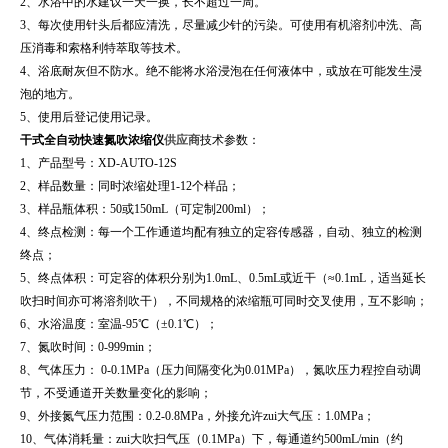
2、水浴中的水建议一天一换，长不超过一周。
3、每次使用针头后都应清洗，尽量减少针的污染。可使用有机溶剂冲洗、高
压消毒和索格利特萃取等技术。
4、浴底耐灰但不防水。绝不能将水浴浸泡在任何液体中，或放在可能发生浸
泡的地方。
5、使用后登记使用记录。
干式全自动快速氮吹浓缩仪
供应商
技术参数：
1、产品型号：XD-AUTO-12S
2、样品数量：同时浓缩处理1-12个样品；
3、样品瓶体积：50或150mL（可定制200ml）；
4、终点检测：每一个工作通道均配有独立的定容传感器，自动、独立的检测
终点；
5、终点体积：可定容的体积分别为1.0mL、0.5mL或近干（≈0.1mL，适当延长
吹扫时间亦可将溶剂吹干），不同规格的浓缩瓶可同时交叉使用，互不影响；
6、水浴温度：室温-95℃（±0.1℃）；
7、氮吹时间：0-999min；
8、气体压力： 0-0.1MPa（压力间隔变化为0.01MPa），氮吹压力程控自动调
节，不受通道开关数量变化的影响；
9、外接氮气压力范围：0.2-0.8MPa，外接允许zui大气压：1.0MPa；
10、气体消耗量：zui大吹扫气压（0.1MPa）下，每通道约500mL/min（约