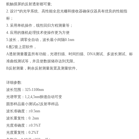
航触摸屏的反射透射都可量;
2. 设计*的光学系统、高性能全息光栅和接收器确保仪器具有优良的性能指
标；
3. 采用单机操作，线性回归方程测量等；
4. 应用的微机处理技术使操作更为方便
5.波长，调零全自动，波长最小间隔0.1nm
6.配2套上层软件，
A透射测量覆盖所有功能，光谱扫描、时间扫描、DNA测试、多波长测试、标
准曲线测试等，并且使数据储存达到无限。
B反射测量，剩余反射测量装置及测量软件。
详细参数:
波长范围：325-1100nm
光谱带宽：1,2,4,5nm狭缝自动可变
圆形样品最小测试φ2反射率样品
波长准确度：±0.5nm
波长重复性：0. 2nm
光度准确度：±0.5%T
光度重复性：0.2%T