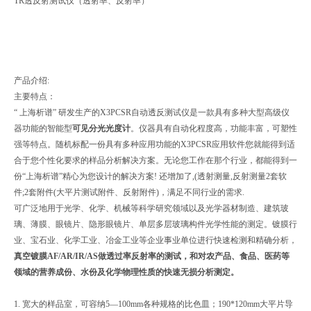
TR透反射测试仪（透射率、反射率）
产品介绍:
主要特点：
“ 上海析谱” 研发生产的X3PCSR自动透反测试仪是一款具有多种大型高级仪
器功能的智能型
可见分光光度计
。仪器具有自动化程度高，功能丰富，可塑性
强等特点。随机标配一份具有多种应用功能的X3PCSR应用软件您就能得到适
合于您个性化要求的样品分析解决方案。无论您工作在那个行业，都能得到一
份“上海析谱”精心为您设计的解决方案! 还增加了,(透射测量,反射测量2套软
件;2套附件(大平片测试附件、反射附件)，满足不同行业的需求.
可广泛地用于光学、化学、机械等科学研究领域以及光学器材制造、建筑玻
璃、薄膜、眼镜片、隐形眼镜片、单层多层玻璃构件光学性能的测定。镀膜行
业、宝石业、化学工业、冶金工业等企业事业单位进行快速检测和精确分析，
真空镀膜
AF/AR/IR/AS
做透过率反射率的测试，和对农产品、食品、医药等
领域的营养成份、水份及化学物理性质的快速无损分析测定。
1. 宽大的样品室，可容纳5—100mm各种规格的比色皿；190*120mm大平片导