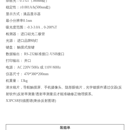
杂散光：0.1%T（360nm处）
稳定性：±0.001A/h(500nm处)
显示方式：液晶显示器
最小分辨率0.1nm
吸光度范围：-0.3-3.0A，0-200%T
检测器： 进口硅光二极管
光源： 进口品牌钨灯
键盘： 触摸式按键
数据输出： RS-232标准接口 /USB接口
打印输出： 并口
电源： AC 220V/50Hz 或 110V/60Hz
仪器尺寸： 470*380*200mm
机重量： 13kg
潜水镜片，导航触摸屏、手机摄像头、隐形眼镜片，光学镀膜件通过仪器(反
射软件)反射率测量/透射率测量后才能准确修正物理膜系。
X3PCSR扫描图谱(剩余反射图谱)
装箱单