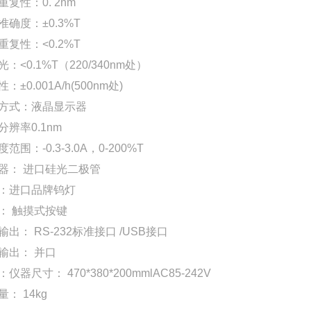
复性：0. 2nm
确度：±0.3%T
复性：<0.2%T
：<0.1%T（220/340nm处）
：±0.001A/h(500nm处)
方式：液晶显示器
辨率0.1nm
范围：-0.3-3.0A，0-200%T
器： 进口硅光二极管
：进口品牌钨灯
： 触摸式按键
出： RS-232标准接口 /USB接口
输出： 并口
仪器尺寸： 470*380*200mmlAC85-242V
： 14kg