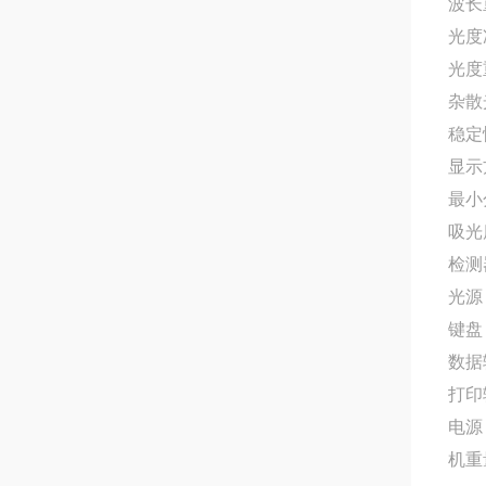
波长重
光度准
光度重
杂散光
稳定性
显示
最小分
吸光度
检测
光源
键盘
数据输
打印
电源：
机重量