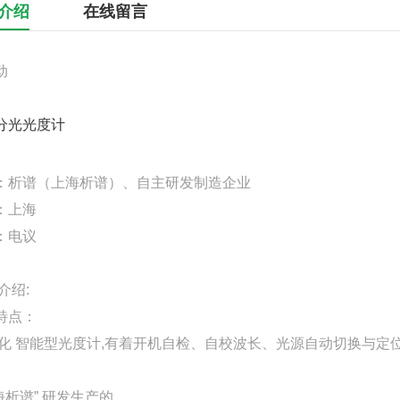
介绍
在线留言
动
分光光度计
：析谱（上海析谱）、自主研发制造企业
：上海
：电议
介绍:
特点：
化 智能型光度计,有着开机自检、自校波长、光源自动切换与定
。
海析谱” 研发生产的