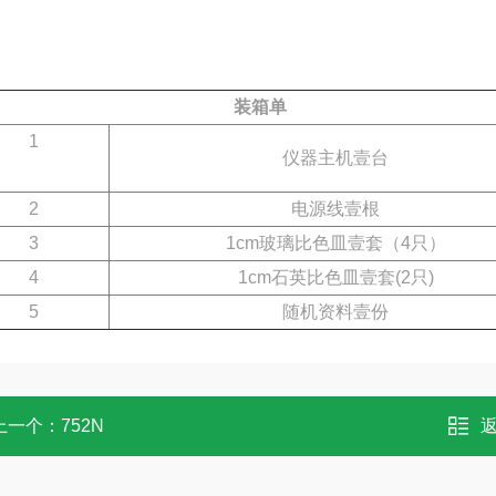
装箱单
1
仪器主机壹台
2
电源线壹根
3
1cm玻璃比色皿壹套（4只）
4
1cm石英比色皿壹套(2只)
5
随机资料壹份
上一个：
752N