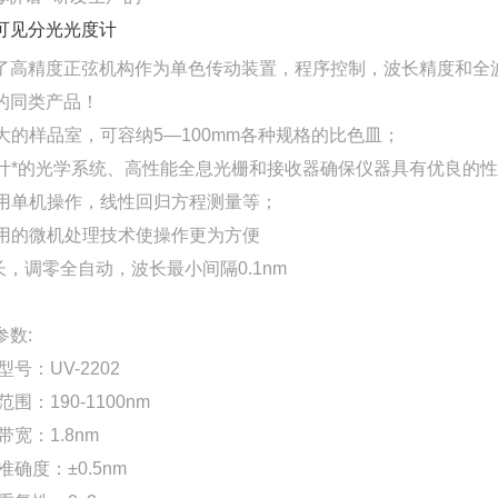
可见分光光度计
了高精度正弦机构作为单色传动装置，程序控制，波长精度和全
的同类产品！
 宽大的样品室，可容纳5—100mm各种规格的比色皿；
 设计*的光学系统、高性能全息光栅和接收器确保仪器具有优良的
 采用单机操作，线性回归方程测量等；
 应用的微机处理技术使操作更为方便
波长，调零全自动，波长最小间隔0.1nm
参数:
号：UV-2202
围：190-1100nm
宽：1.8nm
确度：±0.5nm