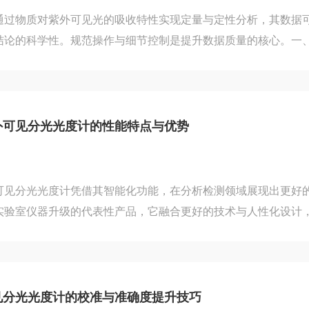
通过物质对紫外可见光的吸收特性实现定量与定性分析，其数据
论的科学性。规范操作与细节控制是提升数据质量的核心。一、​
为误差​​开机预热是稳定光源的基础步骤，需覆盖光源达到稳定
，避免初始波动导致基线漂移。比色皿选择与处理直接影响透光
性质匹配石英或玻璃材质，并用待测溶液润洗内壁，避免残留物
需确保液面高度一致，避免气泡或挂壁导致光路散射。测量时将
外可见分光光度计的性能特点与优势
，减少倾斜引起...
可见分光光度计凭借其智能化功能，在分析检测领域展现出更好
实验室仪器升级的代表性产品，它融合更好的技术与人性化设计
度。​​一、直观易用的操作体验​​与传统黑白屏幕不同，彩屏设计
直观。通过色彩区分不同指标区域，用户能快速识别关键参数，
大尺寸触控屏支持手势操作和多语言界面，即使非专业用户也能
周期。智能化交互设计大幅提升了人机协作效率，特别适用于检
见分光光度计的校准与准确度提升技巧