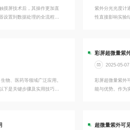
触摸屏技术后，其操作更加直
紫外分光光度计
器设置到数据处理的全流程进
性直接影响实验结
性直接影响分析结果。需严格
范操作流程减少人
和基质一致性。使用洁净比色
强度的时间周期
品，应在避光条件下快速完成
——需根据溶液
择合适的波长范围。使用标准
吸光度。装样时
彩屏超微量紫
皿平稳推入样品槽
2025-05-07
、生物、医药等领域广泛应用。
彩屏超微量紫外
以下是关键步骤及实用技巧总
能与优势。作为
需静置预热，使光源和检测系统达到稳
升了检测效率和精
匹配的比色皿，使用专用溶剂清
据显示更加清晰
择合适的波长范围。使用空白溶液
数据解读流程。
品注入比色皿，...
上手，缩短学习
明
超微量紫外可