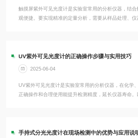
触摸屏紫外可见光度计是实验室常用的分析仪器，结合
观便捷。要实现精准的定量分析，需要从样品处理、仪
行严格控制。一、样品制备标准化样品的均匀性和代表
按照实验方法配制标准溶液和待测样品，确保浓度梯度
皿，避免指纹或划痕干扰光路。对于易挥发或光敏感样
装样。二、仪器校准与设置开机后需进行基线校正，选
UV紫外可见光度计的正确操作步骤与实用技巧
溶液建立校准曲线时，应覆盖待测样品的...
2025-06-04
UV紫外可见光度计是实验室常用的分析仪器，在化学
正确操作和合理使用能提升检测精度，延长仪器寿命。
结：​​一、标准操作步骤​​1、​​开机预热​​启动仪器后
定状态，避免测量误差。2、​​清洁比色皿​​选择与样品
洗，避免残留物影响透光率。​​3、设置参数与校准​​选
进行基线校准，确保数据准确性。​​4、样品测量​​将待测样
手持式分光光度计在现场检测中的优势与应用说