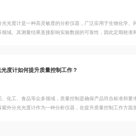
​​二、...
分光光度计是一种高灵敏度的分析仪器，广泛应用于生物化学、
等领域。其测量结果直接影响实验数据的可靠性，因此定期校准
。​​一、仪器校准的关键步骤​​​​1、波长校准​​波长准确性是光度
用标准物质进行校准，检查仪器在特定波长处的峰值是否与标准
需通过仪器内置的波长校正程序进行调整。​​2、基线校准​​测量
除溶剂或比色皿的背景干扰。使用与样品相同的溶剂进行空白扫
光光度计如何提升质量控制工作？
药、化工、食品等众多领域，质量控制是确保产品符合标准和要
幕紫外分光光度计作为一种分析仪器，在提升质量控制工作方面
下将从其工作原理、应用优势以及具体的应用策略等方面进行阐
于物质对紫外光的吸收特性进行定量分析。当一束紫外光通过样
某些成分会吸收特定波长的光，导致透过光的强度减弱。根据朗伯