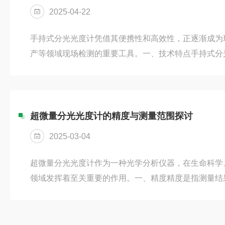
2025-04-22
手持式分光光度计凭借其便携性和高效性，正逐渐成为
产等领域现场检测的重要工具。一、技术特点手持式分
成了光学系统和数据处理模块。其主要技术特点包括：
于携带快速检测：多数样品可快速完成测定宽波长范围
操作：配备触摸屏和无线数据传输功能低功耗设计：支
测的突出优势相比传统实验室分析仪器，它在现场检测中展现
超微量分光光度计的精度与测量范围探讨
实现"样品到结果"的一站...
2025-03-04
超微量分光光度计作为一种光学分析仪器，在生命科学
领域发挥着至关重要的作用。一、精度精度是指测量结
精度体现在多个方面。1、光学系统的精度光学系统是
器、检测器等。高质量的发光光源能够提供稳定且均匀
础。单色器则负责将光源发出的复合光分解为单色光，