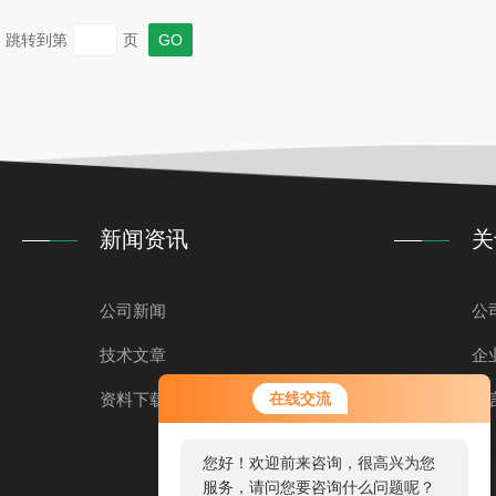
与样品中待测物质的浓度成正比。通过测量样品在不同波长下的
跳转到第
页
的标准溶液进行对比...
新闻资讯
关
公司新闻
公
技术文章
企
资料下载
在线交流
留
您好！欢迎前来咨询，很高兴为您
服务，请问您要咨询什么问题呢？