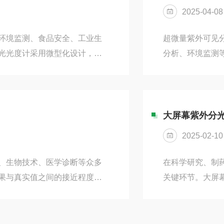
求频繁的实验室环境。
2025-04-08
环境监测、食品安全、工业生
超微量紫外可见
光光度计采用微型化设计，集
分析、环境监测
轻量化设计：整机重量轻，便
化测量精度至关重要
：覆盖紫外-可见光区域智能化
的基础。通常使
持长时间现场工作二、现场检
致。若存在偏差，
出优势：1、​​即时性优势​​
基线校准，以消
大屏幕紫外分
确保基线...
2025-02-10
、生物技术、医学诊断等众多
在科学研究、制
果与真实值之间的接近程度，
关键环节。大屏
核心组成部分，包括光源、单色
着重要作用。以
的光强，为准确测量奠定基
一、工作原理基
其分辨率和波长准确性的高低
液时，样品中的