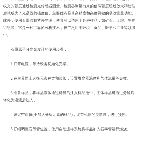
收光的强度通过检测光传感器测量。检测器测量出来的信号强度经过放大和处理
后就成为了光谱线的强度值。主要优点是其高精度和高度灵敏的吸收测量功能。
此外，使用石墨管和紫外光源，使其可以适用于各种样品，如矿石、土壤、生物
组织等。它是一种可靠的分析技术，被广泛用于环境、食品、医学和工业等领域
中。
石墨原子分光光度计的使用步骤：
1.打开电源，等待设备初始化完毕。
2.在主界面上选择元素种类和波长，设置燃烧器温度和气体流量等参数。
3.准备样品，将样品液体通过稀释后注入样品池中，固体样品可通过分解后
转化为溶液后注入。
4.设定空白值(不加入分析元素的样品)，调节机器的灵敏度，进行预热。
5.仔细调整石墨管位置，使用自动进样系统将样品加入石墨管进行燃烧。