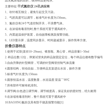
品无氧浓缩的目的，保持样品更纯净。
干式氮吹仪 24孔
主要特征:
供应商
1、吹针相互独立，避免引起交叉污染。
2、气腔高度可以调节，标准气针长度为150mm。
3、氮吹仪有24个气道控制开关，不浪费气体。
4、在浓缩有毒溶剂时,整个系统可置于通风柜中。
5、内置超温保护装置，自动故障检测及报警功能。
6、LED显示屏，温度同步显示、时间递减显示，操作简单方便。
折叠仪器特点
1.使用于试管(直径10~29mm)、锥形瓶、离心管，样品容量1~50ml
2. 样品位数:12位，弹簧试管夹的样品架固定定位，每个样品位都有数字编号
3.自由升降的针型阀管，可调的针型阀管控制气体流量
4.圆形结构，转动自如，方便样品支架进出水浴，操作方便
5.标准气针长度为:150mm
6.圆形恒温水浴，温度数显，水浴温度:室温￣99℃
7.所有部件可耐有机溶剂。
8.调节阀:白色进口调节阀，调节精度高，保证良好的密封性，经久耐用
9.在浓缩有毒溶剂时，整个系统可置于通风柜中
10.BAOJING氮吹仪具有防干烧及报警功能[1]