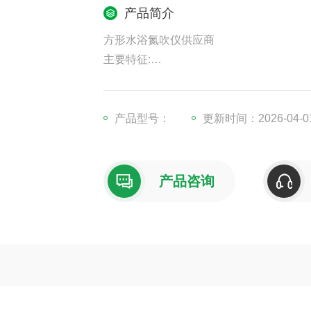
产品简介
方形水浴氮吹仪供应商
主要特征:
1、分配室上各气针通道可组合使用或单
2、每一路气体流量可单独进行调节，满
产品型号：
更新时间：2026-04-0
弱点。
3、水浴氮吹仪具有*的自平衡悬挂升降系
产品咨询