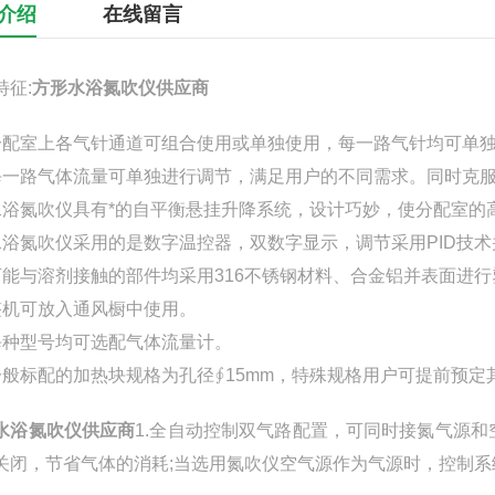
介绍
在线留言
特征:
方形水浴氮吹仪
供应商
分配室上各气针通道可组合使用或单独使用，每一路气针均可单
每一路气体流量可单独进行调节，满足用户的不同需求。同时克
水浴氮吹仪具有*的自平衡悬挂升降系统，设计巧妙，使分配室的
水浴氮吹仪采用的是数字温控器，双数字显示，调节采用PID技
可能与溶剂接触的部件均采用316不锈钢材料、合金铝并表面进
整机可放入通风橱中使用。
每种型号均可选配气体流量计。
一般标配的加热块规格为孔径∮15mm，特殊规格用户可提前预定
水浴氮吹仪
供应商
1.全自动控制双气路配置，可同时接氮气源
关闭，节省气体的消耗;当选用氮吹仪空气源作为气源时，控制