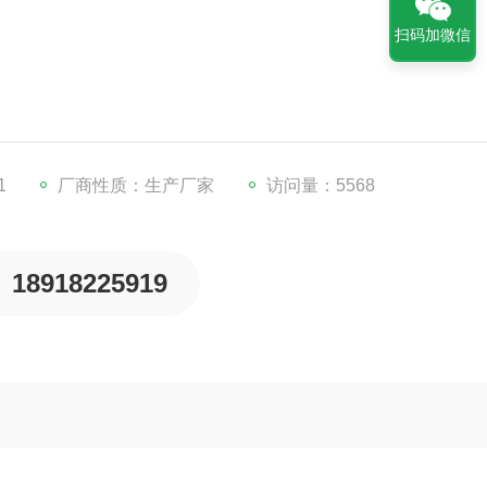
扫码加微信
独使用，每一路气针均可单独开关。分配室的高度可视需要调节。
足用户的不同需求。同时克服了不可调氮吹仪各气路气流量大小
1
厂商性质：生产厂家
访问量：5568
统，设计巧妙，使分配室的高度调节更加灵活，真正实现单手操
18918225919