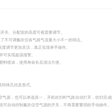
独开关。分配室的高度可视需要调节。
服了不可调氮吹仪各气路气流量大小不一的弱点。
高度调节更加灵活，真正实现单手操作。
术并可实现超温报警。
行塑料喷涂，使用寿命长且清洁方便。
其特殊孔径及形式。
和空气源，也可以单选其一，开机吹扫时气路自动打开，吹扫完成
系统可自动控制氮吹仪空气源的开关，不再需要繁琐的手动操作。